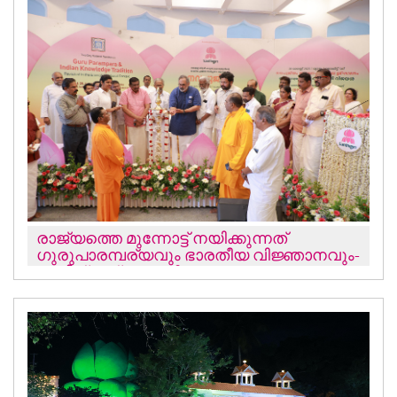
രാജ്യത്തെ മുന്നോട്ട് നയിക്കുന്നത്
ഗുരുപാരമ്പര്യവും ഭാരതീയ വിജ്ഞാനവും-
രാജീവ് ചന്ദ്രശേഖര്‍