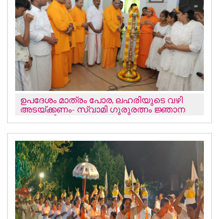
ഉപദേശം മാത്രം പോര, ലഹരിയുടെ വഴി
അടയ്ക്കണം- സ്വാമി ഗുരുരത്നം ജ്ഞാന
തപസ്വി