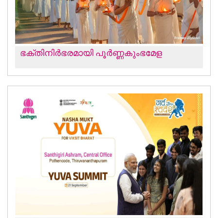
ഭക്തിനിര്‍ഭരമായി പൂർണ്ണകുംഭമേള