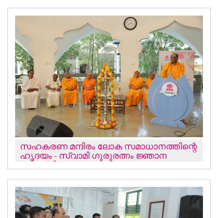
ചെയ്യും
സഹകരണ മന്ദിരം ലോക സമാധാനത്തിന്റെ
ഹൃദയം - സ്വാമി ഗുരുരത്നം ജ്ഞാന
തപസ്വി