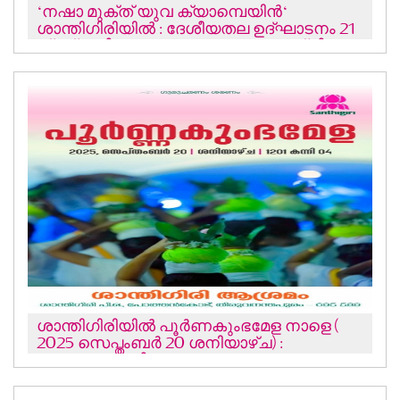
‘നഷാ മുക്ത് യുവ ക്യാമ്പെയിന്‍‘
ശാന്തിഗിരിയില്‍ : ദേശീയതല ഉദ്ഘാടനം 21
ന് സ്വാമി ഗുരുരത്നം ജ്ഞാന തപസ്വി
നിര്‍വഹിക്കും
ശാന്തിഗിരിയിൽ പൂർണകുംഭമേള നാളെ (
2025 സെപ്തംബര്‍ 20 ശനിയാഴ്ച) :
ഒരുക്കങ്ങളായി