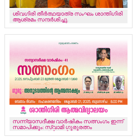
ശിവഗിരി തീർത്ഥയാത്ര സംഘം ശാന്തിഗിരി
ആശ്രമം സന്ദർശിച്ചു.
സന്ന്യാസദീക്ഷ വാർഷികം സത്സംഗം ഇന്ന്
സമാപിക്കും: സ്വാമി ഗുരുരത്നം
ജ്ഞാനതപസ്വി അഭിസംബോധന