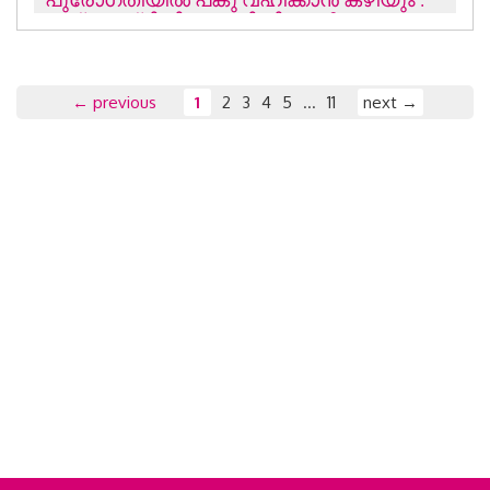
പുരോഗതിയില്‍ പങ്കു വഹിക്കാന്‍ കഴിയും :
മുഖ്യമന്ത്രി പിണറായി വിജയന്‍
← previous
1
2
3
4
5
11
next →
...