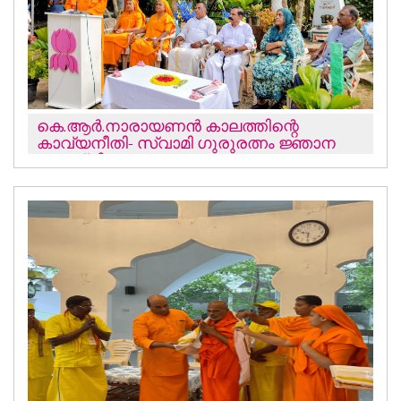
കെ.ആര്‍.നാരായണന്‍ കാലത്തിന്റെ
കാവ്യനീതി- സ്വാമി ഗുരുരത്നം ജ്ഞാന
തപസ്വി