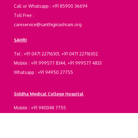
Call or Whatsapp : +91 85900 36694
Toll Free :
careservice@santhigiriashram.org
SAHRI
Tel : +91 0471 22716301, +91 0471 22716302
Mobile : +91 999577 8344, +91 999577 4833
Whatsapp : +91 94950 27755
Siddha Medical College Hospital
Mobile : +91 940048 7755
Registrations Certification
Legal Documents