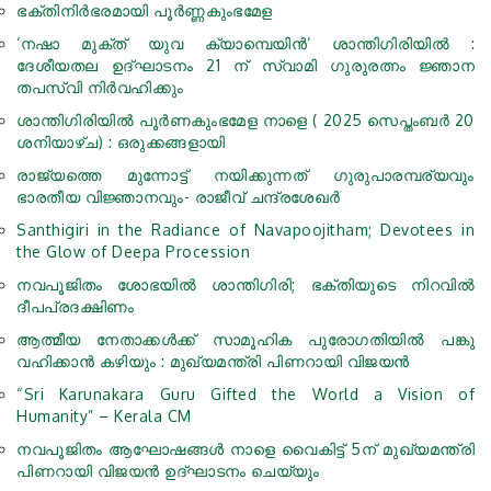
ഭക്തിനിര്‍ഭരമായി പൂർണ്ണകുംഭമേള
‘നഷാ മുക്ത് യുവ ക്യാമ്പെയിന്‍‘ ശാന്തിഗിരിയില്‍ :
ദേശീയതല ഉദ്ഘാടനം 21 ന് സ്വാമി ഗുരുരത്നം ജ്ഞാന
തപസ്വി നിര്‍വഹിക്കും
ശാന്തിഗിരിയിൽ പൂർണകുംഭമേള നാളെ ( 2025 സെപ്തംബര്‍ 20
ശനിയാഴ്ച) : ഒരുക്കങ്ങളായി
രാജ്യത്തെ മുന്നോട്ട് നയിക്കുന്നത് ഗുരുപാരമ്പര്യവും
ഭാരതീയ വിജ്ഞാനവും- രാജീവ് ചന്ദ്രശേഖര്‍
Santhigiri in the Radiance of Navapoojitham; Devotees in
the Glow of Deepa Procession
നവപൂജിതം ശോഭയില്‍ ശാന്തിഗിരി; ഭക്തിയുടെ നിറവില്‍
ദീപപ്രദക്ഷിണം
ആത്മീയ നേതാക്കള്‍ക്ക് സാമൂഹിക പുരോഗതിയില്‍ പങ്കു
വഹിക്കാന്‍ കഴിയും : മുഖ്യമന്ത്രി പിണറായി വിജയന്‍
“Sri Karunakara Guru Gifted the World a Vision of
Humanity” – Kerala CM
നവപൂജിതം ആഘോഷങ്ങള്‍ നാളെ വൈകിട്ട് 5ന് മുഖ്യമന്ത്രി
പിണറായി വിജയന്‍ ഉദ്ഘാടനം ചെയ്യും