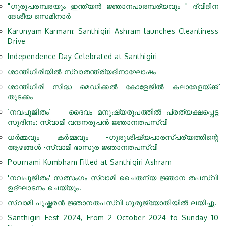
"ഗുരുപരമ്പരയും ഇന്ത്യൻ ജ്ഞാനപാരമ്പര്യവും " ദ്വിദിന
ദേശീയ സെമിനാർ
Karunyam Karmam: Santhigiri Ashram launches Cleanliness
Drive
Independence Day Celebrated at Santhigiri
ശാന്തിഗിരിയിൽ സ്വാതന്ത്ര്യദിനാഘോഷം
ശാന്തിഗിരി സിദ്ധ മെഡിക്കൽ കോളേജിൽ കലാമേളയ്ക്ക്
തുടക്കം
‘നവപൂജിതം’ — ദൈവം മനുഷ്യരൂപത്തിൽ പ്രത്യക്ഷപ്പെട്ട
സുദിനം: സ്വാമി വന്ദനരൂപൻ ജ്ഞാനതപസ്വി
ധർമ്മവും കർമ്മവും -ഗുരുശിഷ്യപാരസ്പര്യത്തിന്റെ
ആഴങ്ങൾ -സ്വാമി ഭാസുര ജ്ഞാനതപസ്വി
Pournami Kumbham Filled at Santhigiri Ashram
'നവപൂജിതം' സത്സംഗം സ്വാമി ചൈതന്യ ജ്ഞാന തപസ്വി
ഉദ്ഘാടനം ചെയ്യും.
സ്വാമി പുഷ്ക്കരൻ ജ്ഞാനതപസ്വി ഗുരുജ്യോതിയില്‍ ലയിച്ചു.
Santhigiri Fest 2024, From 2 October 2024 to Sunday 10