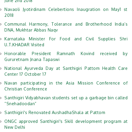
June 2nd 2018
Navaoli Jyotirdinam Celebertions Inaugration on May1 st
2018
Communal Harmony, Tolerance and Brotherhood India’s
DNA, Mukhtar Abbas Naqv
Karnataka Minister For Food and Civil Supplies Shri
U.T.KHADAR Visited
Honorable President Ramnath Kovind received by
Gururetnam Jnana Tapaswi
National Ayurveda Day at Santhigiri Pattom Health Care
Center 17 October 17
Navan participating in the Asia Mission Conference of
Christian Conference
Santhigiri Vidyabhavan students set up a garbage bin called
“Snehadoodan”
Santhigiri's Renovated AushadhaShala at Pattom
ONGC approved Santhigiri's Skill development program at
New Delhi