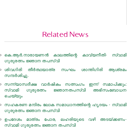
Related News
കെ.ആര്‍.നാരായണന്‍ കാലത്തിന്റെ കാവ്യനീതി- സ്വാമി
ഗുരുരത്നം ജ്ഞാന തപസ്വി
ശിവഗിരി തീർത്ഥയാത്ര സംഘം ശാന്തിഗിരി ആശ്രമം
സന്ദർശിച്ചു.
സന്ന്യാസദീക്ഷ വാർഷികം സത്സംഗം ഇന്ന് സമാപിക്കും:
സ്വാമി ഗുരുരത്നം ജ്ഞാനതപസ്വി അഭിസംബോധന
ചെയ്യും
സഹകരണ മന്ദിരം ലോക സമാധാനത്തിന്റെ ഹൃദയം - സ്വാമി
ഗുരുരത്നം ജ്ഞാന തപസ്വി
ഉപദേശം മാത്രം പോര, ലഹരിയുടെ വഴി അടയ്ക്കണം-
സ്വാമി ഗുരുരത്നം ജ്ഞാന തപസ്വി