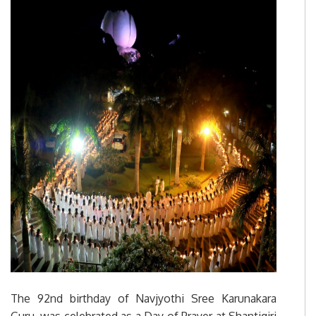
The 92nd birthday of Navjyothi Sree Karunakara