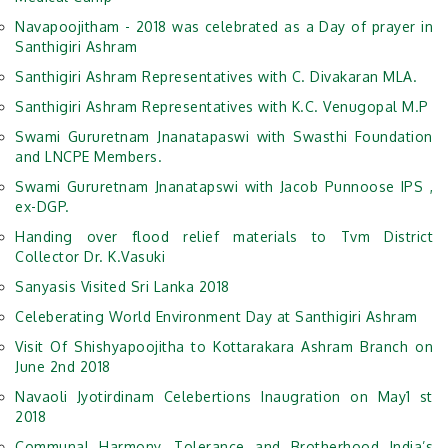
Navapoojitham - 2018 was celebrated as a Day of prayer in
Santhigiri Ashram
Santhigiri Ashram Representatives with C. Divakaran MLA.
Santhigiri Ashram Representatives with K.C. Venugopal M.P
Swami Gururetnam Jnanatapaswi with Swasthi Foundation
and LNCPE Members.
Swami Gururetnam Jnanatapswi with Jacob Punnoose IPS ,
ex-DGP.
Handing over flood relief materials to Tvm District
Collector Dr. K.Vasuki
Sanyasis Visited Sri Lanka 2018
Celeberating World Environment Day at Santhigiri Ashram
Visit Of Shishyapoojitha to Kottarakara Ashram Branch on
June 2nd 2018
Navaoli Jyotirdinam Celebertions Inaugration on May1 st
2018
Communal Harmony, Tolerance and Brotherhood India’s