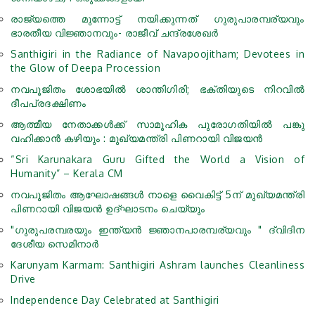
രാജ്യത്തെ മുന്നോട്ട് നയിക്കുന്നത് ഗുരുപാരമ്പര്യവും
ഭാരതീയ വിജ്ഞാനവും- രാജീവ് ചന്ദ്രശേഖര്‍
Santhigiri in the Radiance of Navapoojitham; Devotees in
the Glow of Deepa Procession
നവപൂജിതം ശോഭയില്‍ ശാന്തിഗിരി; ഭക്തിയുടെ നിറവില്‍
ദീപപ്രദക്ഷിണം
ആത്മീയ നേതാക്കള്‍ക്ക് സാമൂഹിക പുരോഗതിയില്‍ പങ്കു
വഹിക്കാന്‍ കഴിയും : മുഖ്യമന്ത്രി പിണറായി വിജയന്‍
“Sri Karunakara Guru Gifted the World a Vision of
Humanity” – Kerala CM
നവപൂജിതം ആഘോഷങ്ങള്‍ നാളെ വൈകിട്ട് 5ന് മുഖ്യമന്ത്രി
പിണറായി വിജയന്‍ ഉദ്ഘാടനം ചെയ്യും
"ഗുരുപരമ്പരയും ഇന്ത്യൻ ജ്ഞാനപാരമ്പര്യവും " ദ്വിദിന
ദേശീയ സെമിനാർ
Karunyam Karmam: Santhigiri Ashram launches Cleanliness
Drive
Independence Day Celebrated at Santhigiri