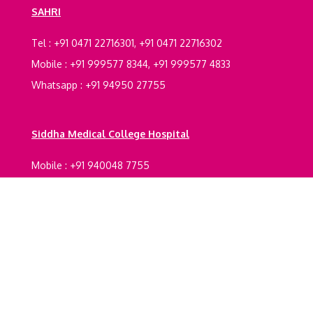
SAHRI
Tel : +91 0471 22716301, +91 0471 22716302
Mobile : +91 999577 8344, +91 999577 4833
Whatsapp : +91 94950 27755
Siddha Medical College Hospital
Mobile : +91 940048 7755
Registrations Certification
Legal Documents
Terms And Conditions
Refund policy
Privacy
Policy
Shipping Policy
© 2016 - 2026 Santhigiri Ashram, All Rights Reserved
.