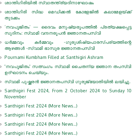
ശാന്തിഗിരിയിൽ സ്വാതന്ത്ര്യദിനാഘോഷം
ശാന്തിഗിരി സിദ്ധ മെഡിക്കൽ കോളേജിൽ കലാമേളയ്ക്ക്
തുടക്കം
‘നവപൂജിതം’ — ദൈവം മനുഷ്യരൂപത്തിൽ പ്രത്യക്ഷപ്പെട്ട
സുദിനം: സ്വാമി വന്ദനരൂപൻ ജ്ഞാനതപസ്വി
ധർമ്മവും കർമ്മവും -ഗുരുശിഷ്യപാരസ്പര്യത്തിന്റെ
ആഴങ്ങൾ -സ്വാമി ഭാസുര ജ്ഞാനതപസ്വി
Pournami Kumbham Filled at Santhigiri Ashram
'നവപൂജിതം' സത്സംഗം സ്വാമി ചൈതന്യ ജ്ഞാന തപസ്വി
ഉദ്ഘാടനം ചെയ്യും.
സ്വാമി പുഷ്ക്കരൻ ജ്ഞാനതപസ്വി ഗുരുജ്യോതിയില്‍ ലയിച്ചു.
Santhigiri Fest 2024, From 2 October 2024 to Sunday 10
November
Santhigiri Fest 2024 (More News..)
Santhigiri Fest 2024 (More News..)
Santhigiri Fest 2024 (More News..)
Santhigiri Fest 2024 (More News..)