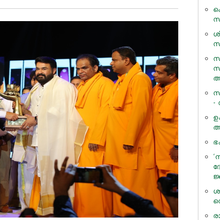
ക
സ
ശ
സന
സ
സ
അ
സ
-
ഉ
അ
ഭ
‘
ദ
ജ
ശ
സ
ര