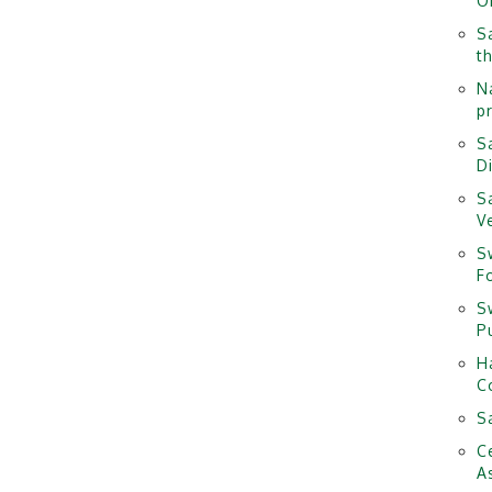
O
S
t
N
pr
S
D
S
V
S
F
S
P
H
Co
Sa
C
A