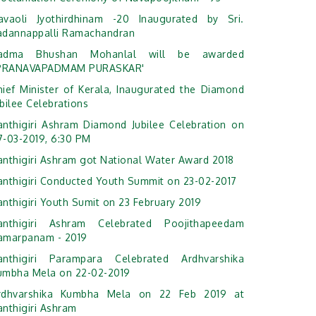
avaoli Jyothirdhinam -20 Inaugurated by Sri.
adannappalli Ramachandran
adma Bhushan Mohanlal will be awarded
'PRANAVAPADMAM PURASKAR'
hief Minister of Kerala, Inaugurated the Diamond
bilee Celebrations
anthigiri Ashram Diamond Jubilee Celebration on
7-03-2019, 6:30 PM
anthigiri Ashram got National Water Award 2018
anthigiri Conducted Youth Summit on 23-02-2017
anthigiri Youth Sumit on 23 February 2019
anthigiri Ashram Celebrated Poojithapeedam
amarpanam - 2019
anthigiri Parampara Celebrated Ardhvarshika
umbha Mela on 22-02-2019
rdhvarshika Kumbha Mela on 22 Feb 2019 at
anthigiri Ashram