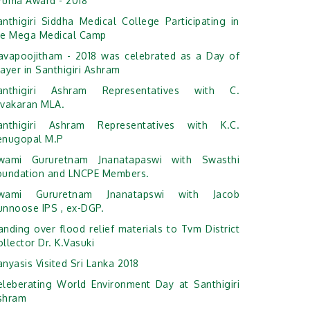
ruma Award - 2018
anthigiri Siddha Medical College Participating in
he Mega Medical Camp
avapoojitham - 2018 was celebrated as a Day of
ayer in Santhigiri Ashram
anthigiri Ashram Representatives with C.
ivakaran MLA.
anthigiri Ashram Representatives with K.C.
enugopal M.P
wami Gururetnam Jnanatapaswi with Swasthi
oundation and LNCPE Members.
wami Gururetnam Jnanatapswi with Jacob
unnoose IPS , ex-DGP.
anding over flood relief materials to Tvm District
llector Dr. K.Vasuki
nyasis Visited Sri Lanka 2018
eleberating World Environment Day at Santhigiri
shram