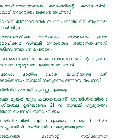
െ.ആര്‍.നാരായണന്‍ കാലത്തിന്റെ കാവ്യനീതി-
്വാമി ഗുരുരത്നം ജ്ഞാന തപസ്വി
ിവഗിരി തീർത്ഥയാത്ര സംഘം ശാന്തിഗിരി ആശ്രമം
്ദർശിച്ചു.
ന്ന്യാസദീക്ഷ വാർഷികം സത്സംഗം ഇന്ന്
മാപിക്കും: സ്വാമി ഗുരുരത്നം ജ്ഞാനതപസ്വി
ഭിസംബോധന ചെയ്യും
ഹകരണ മന്ദിരം ലോക സമാധാനത്തിന്റെ ഹൃദയം
 സ്വാമി ഗുരുരത്നം ജ്ഞാന തപസ്വി
പദേശം മാത്രം പോര, ലഹരിയുടെ വഴി
ടയ്ക്കണം- സ്വാമി ഗുരുരത്നം ജ്ഞാന തപസ്വി
ക്തിനിര്‍ഭരമായി പൂർണ്ണകുംഭമേള
നഷാ മുക്ത് യുവ ക്യാമ്പെയിന്‍‘ ശാന്തിഗിരിയില്‍ :
േശീയതല ഉദ്ഘാടനം 21 ന് സ്വാമി ഗുരുരത്നം
്ഞാന തപസ്വി നിര്‍വഹിക്കും
ാന്തിഗിരിയിൽ പൂർണകുംഭമേള നാളെ ( 2025
െപ്തംബര്‍ 20 ശനിയാഴ്ച) : ഒരുക്കങ്ങളായി
ാജ്യത്തെ മുന്നോട്ട് നയിക്കുന്നത്