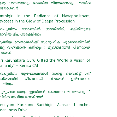
ുരുപാരമ്പര്യവും ഭാരതീയ വിജ്ഞാനവും- രാജീവ്
്ദ്രശേഖര്‍
anthigiri in the Radiance of Navapoojitham;
evotees in the Glow of Deepa Procession
വപൂജിതം ശോഭയില്‍ ശാന്തിഗിരി; ഭക്തിയുടെ
ിറവില്‍ ദീപപ്രദക്ഷിണം
ത്മീയ നേതാക്കള്‍ക്ക് സാമൂഹിക പുരോഗതിയില്‍
ങ്കു വഹിക്കാന്‍ കഴിയും : മുഖ്യമന്ത്രി പിണറായി
ിജയന്‍
Sri Karunakara Guru Gifted the World a Vision of
umanity” – Kerala CM
വപൂജിതം ആഘോഷങ്ങള്‍ നാളെ വൈകിട്ട് 5ന്
ുഖ്യമന്ത്രി പിണറായി വിജയന്‍ ഉദ്ഘാടനം
െയ്യും
ഗുരുപരമ്പരയും ഇന്ത്യൻ ജ്ഞാനപാരമ്പര്യവും "
്വിദിന ദേശീയ സെമിനാർ
arunyam Karmam: Santhigiri Ashram launches
leanliness Drive