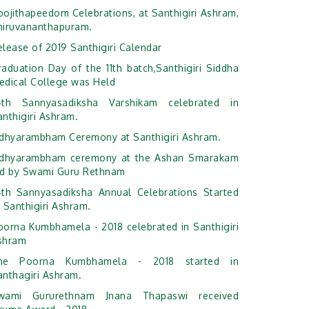
oojithapeedom Celebrations, at Santhigiri Ashram,
hiruvananthapuram.
elease of 2019 Santhigiri Calendar
raduation Day of the 11th batch,Santhigiri Siddha
edical College was Held
4th Sannyasadiksha Varshikam celebrated in
anthigiri Ashram.
idhyarambham Ceremony at Santhigiri Ashram.
idhyarambham ceremony at the Ashan Smarakam
ed by Swami Guru Rethnam
4th Sannyasadiksha Annual Celebrations Started
 Santhigiri Ashram.
oorna Kumbhamela - 2018 celebrated in Santhigiri
shram
he Poorna Kumbhamela - 2018 started in
anthagiri Ashram.
wami Gururethnam Jnana Thapaswi received