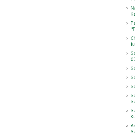
N
K
P
'
C
Ju
S
0
S
S
S
S
S
S
K
A
S