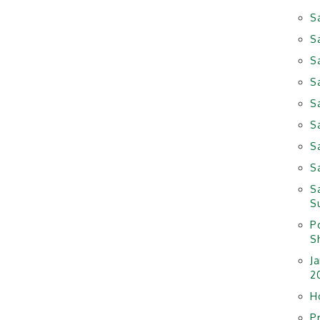
S
S
S
S
S
S
S
S
S
S
P
Sh
J
2
H
P