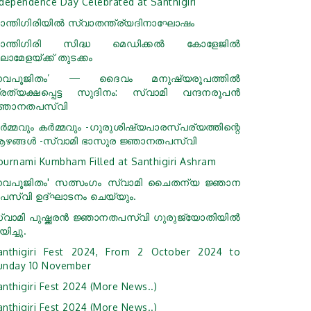
ndependence Day Celebrated at Santhigiri
ാന്തിഗിരിയിൽ സ്വാതന്ത്ര്യദിനാഘോഷം
ാന്തിഗിരി സിദ്ധ മെഡിക്കൽ കോളേജിൽ
ലാമേളയ്ക്ക് തുടക്കം
നവപൂജിതം’ — ദൈവം മനുഷ്യരൂപത്തിൽ
്രത്യക്ഷപ്പെട്ട സുദിനം: സ്വാമി വന്ദനരൂപൻ
്ഞാനതപസ്വി
ർമ്മവും കർമ്മവും -ഗുരുശിഷ്യപാരസ്പര്യത്തിന്റെ
ഴങ്ങൾ -സ്വാമി ഭാസുര ജ്ഞാനതപസ്വി
ournami Kumbham Filled at Santhigiri Ashram
നവപൂജിതം' സത്സംഗം സ്വാമി ചൈതന്യ ജ്ഞാന
പസ്വി ഉദ്ഘാടനം ചെയ്യും.
്വാമി പുഷ്ക്കരൻ ജ്ഞാനതപസ്വി ഗുരുജ്യോതിയില്‍
ിച്ചു.
anthigiri Fest 2024, From 2 October 2024 to
unday 10 November
anthigiri Fest 2024 (More News..)
anthigiri Fest 2024 (More News..)