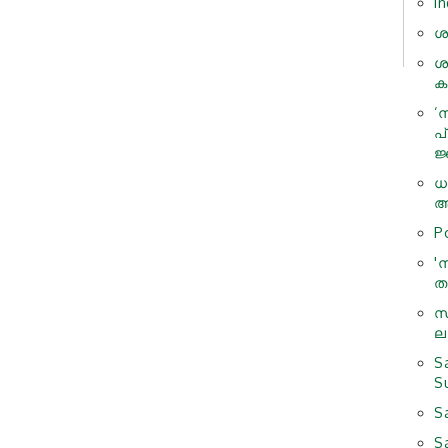
I
ശ
ശ
ക
‘
പ
ജ
ധ
ആ
P
'
ത
സ
ലയ
S
S
S
S