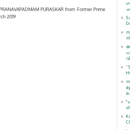
ഗ
ed PRANAVAPADMAM PURASKAR from Former Prime
ചന
rch 2019
S
D
ന
ന
ആ
പ
വ
“
H
ന
മ
ച
"
ദ
K
C