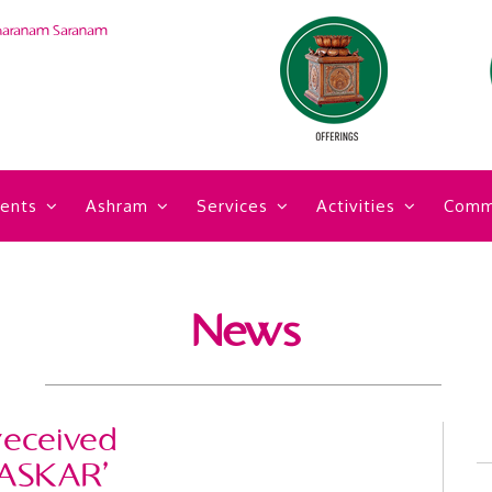
haranam Saranam
ents
Ashram
Services
Activities
Comm
News
received
ASKAR'