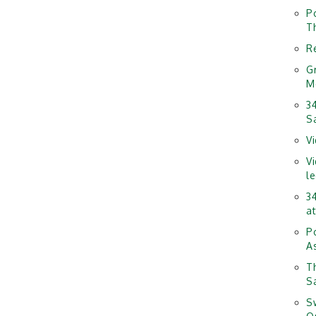
P
T
R
G
M
3
S
V
V
l
3
at
P
A
T
S
S