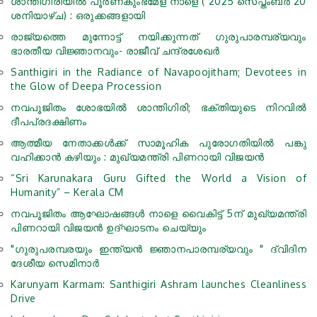
ശാന്തിഗിരിയിൽ പൂർണകുംഭമേള നാളെ ( 2025 സെപ്തംബര്‍ 20
ശനിയാഴ്ച) : ഒരുക്കങ്ങളായി
രാജ്യത്തെ മുന്നോട്ട് നയിക്കുന്നത് ഗുരുപാരമ്പര്യവും
ഭാരതീയ വിജ്ഞാനവും- രാജീവ് ചന്ദ്രശേഖര്‍
Santhigiri in the Radiance of Navapoojitham; Devotees in
the Glow of Deepa Procession
നവപൂജിതം ശോഭയില്‍ ശാന്തിഗിരി; ഭക്തിയുടെ നിറവില്‍
ദീപപ്രദക്ഷിണം
ആത്മീയ നേതാക്കള്‍ക്ക് സാമൂഹിക പുരോഗതിയില്‍ പങ്കു
വഹിക്കാന്‍ കഴിയും : മുഖ്യമന്ത്രി പിണറായി വിജയന്‍
“Sri Karunakara Guru Gifted the World a Vision of
Humanity” – Kerala CM
നവപൂജിതം ആഘോഷങ്ങള്‍ നാളെ വൈകിട്ട് 5ന് മുഖ്യമന്ത്രി
പിണറായി വിജയന്‍ ഉദ്ഘാടനം ചെയ്യും
"ഗുരുപരമ്പരയും ഇന്ത്യൻ ജ്ഞാനപാരമ്പര്യവും " ദ്വിദിന
ദേശീയ സെമിനാർ
Karunyam Karmam: Santhigiri Ashram launches Cleanliness
Drive