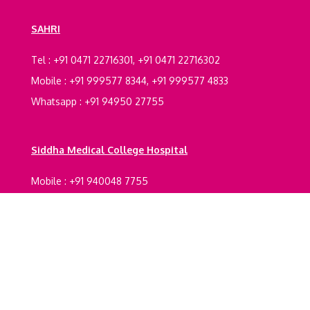
SAHRI
Tel : +91 0471 22716301, +91 0471 22716302
Mobile : +91 999577 8344, +91 999577 4833
Whatsapp : +91 94950 27755
Siddha Medical College Hospital
Mobile : +91 940048 7755
Registrations Certification
Legal Documents
Terms And Conditions
Refund policy
Privacy
Policy
Shipping Policy