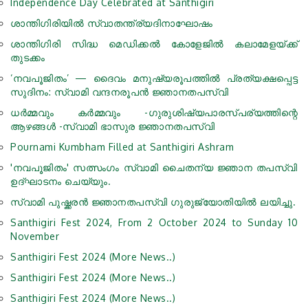
Independence Day Celebrated at Santhigiri
ശാന്തിഗിരിയിൽ സ്വാതന്ത്ര്യദിനാഘോഷം
ശാന്തിഗിരി സിദ്ധ മെഡിക്കൽ കോളേജിൽ കലാമേളയ്ക്ക്
തുടക്കം
‘നവപൂജിതം’ — ദൈവം മനുഷ്യരൂപത്തിൽ പ്രത്യക്ഷപ്പെട്ട
സുദിനം: സ്വാമി വന്ദനരൂപൻ ജ്ഞാനതപസ്വി
ധർമ്മവും കർമ്മവും -ഗുരുശിഷ്യപാരസ്പര്യത്തിന്റെ
ആഴങ്ങൾ -സ്വാമി ഭാസുര ജ്ഞാനതപസ്വി
Pournami Kumbham Filled at Santhigiri Ashram
'നവപൂജിതം' സത്സംഗം സ്വാമി ചൈതന്യ ജ്ഞാന തപസ്വി
ഉദ്ഘാടനം ചെയ്യും.
സ്വാമി പുഷ്ക്കരൻ ജ്ഞാനതപസ്വി ഗുരുജ്യോതിയില്‍ ലയിച്ചു.
Santhigiri Fest 2024, From 2 October 2024 to Sunday 10
November
Santhigiri Fest 2024 (More News..)
Santhigiri Fest 2024 (More News..)
Santhigiri Fest 2024 (More News..)