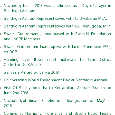
Navapoojitham - 2018 was celebrated as a Day of prayer in
Santhigiri Ashram
Santhigiri Ashram Representatives with C. Divakaran MLA.
Santhigiri Ashram Representatives with K.C. Venugopal M.P
Swami Gururetnam Jnanatapaswi with Swasthi Foundation
and LNCPE Members.
Swami Gururetnam Jnanatapswi with Jacob Punnoose IPS ,
ex-DGP.
Handing over flood relief materials to Tvm District
Collector Dr. K.Vasuki
Sanyasis Visited Sri Lanka 2018
Celeberating World Environment Day at Santhigiri Ashram
Visit Of Shishyapoojitha to Kottarakara Ashram Branch on
June 2nd 2018
Navaoli Jyotirdinam Celebertions Inaugration on May1 st
2018
Communal Harmony, Tolerance and Brotherhood India’s