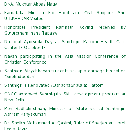
DNA, Mukhtar Abbas Naqv
Karnataka Minister For Food and Civil Supplies Shri
U.T.KHADAR Visited
Honorable President Ramnath Kovind received by
Gururetnam Jnana Tapaswi
National Ayurveda Day at Santhigiri Pattom Health Care
Center 17 October 17
Navan participating in the Asia Mission Conference of
Christian Conference
Santhigiri Vidyabhavan students set up a garbage bin called
“Snehadoodan”
Santhigiri's Renovated AushadhaShala at Pattom
ONGC approved Santhigiri's Skill development program at
New Delhi
Pon Radhakrishnan, Minister of State visited Santhigiri
Ashram Kanyakumari
Dr. Sheikh Mohammed Al Qasimi, Ruler of Sharjah at Hotel
Leela Raviz