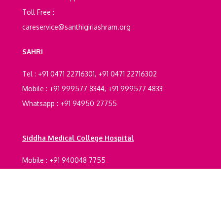
Toll Free :
careservice@santhigiriashram.org
SAHRI
Tel : +91 0471 22716301, +91 0471 22716302
Mobile : +91 999577 8344, +91 999577 4833
Whatsapp : +91 94950 27755
Siddha Medical College Hospital
Mobile : +91 940048 7755
Registrations Certification
Legal Documents
Terms And Conditions
Refund policy
Privacy