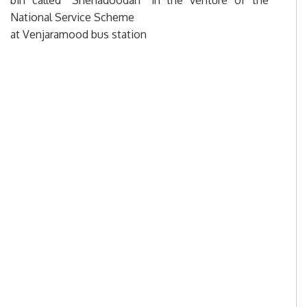
bin called “Snehadoodan” in the venture of the
National Service Scheme
at Venjaramood bus station