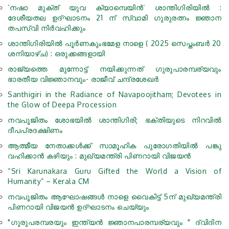
‘നഷാ മുക്ത് യുവ ക്യാമ്പെയിന്‍‘ ശാന്തിഗിരിയില്‍ :
ദേശീയതല ഉദ്ഘാടനം 21 ന് സ്വാമി ഗുരുരത്നം ജ്ഞാന
തപസ്വി നിര്‍വഹിക്കും
ശാന്തിഗിരിയിൽ പൂർണകുംഭമേള നാളെ ( 2025 സെപ്തംബര്‍ 20
ശനിയാഴ്ച) : ഒരുക്കങ്ങളായി
രാജ്യത്തെ മുന്നോട്ട് നയിക്കുന്നത് ഗുരുപാരമ്പര്യവും
ഭാരതീയ വിജ്ഞാനവും- രാജീവ് ചന്ദ്രശേഖര്‍
Santhigiri in the Radiance of Navapoojitham; Devotees in
the Glow of Deepa Procession
നവപൂജിതം ശോഭയില്‍ ശാന്തിഗിരി; ഭക്തിയുടെ നിറവില്‍
ദീപപ്രദക്ഷിണം
ആത്മീയ നേതാക്കള്‍ക്ക് സാമൂഹിക പുരോഗതിയില്‍ പങ്കു
വഹിക്കാന്‍ കഴിയും : മുഖ്യമന്ത്രി പിണറായി വിജയന്‍
“Sri Karunakara Guru Gifted the World a Vision of
Humanity” – Kerala CM
നവപൂജിതം ആഘോഷങ്ങള്‍ നാളെ വൈകിട്ട് 5ന് മുഖ്യമന്ത്രി
പിണറായി വിജയന്‍ ഉദ്ഘാടനം ചെയ്യും
"ഗുരുപരമ്പരയും ഇന്ത്യൻ ജ്ഞാനപാരമ്പര്യവും " ദ്വിദിന