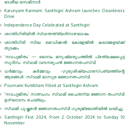
ദേശീയ സെമിനാർ
Karunyam Karmam: Santhigiri Ashram launches Cleanliness
Drive
Independence Day Celebrated at Santhigiri
ശാന്തിഗിരിയിൽ സ്വാതന്ത്ര്യദിനാഘോഷം
ശാന്തിഗിരി സിദ്ധ മെഡിക്കൽ കോളേജിൽ കലാമേളയ്ക്ക്
തുടക്കം
‘നവപൂജിതം’ — ദൈവം മനുഷ്യരൂപത്തിൽ പ്രത്യക്ഷപ്പെട്ട
സുദിനം: സ്വാമി വന്ദനരൂപൻ ജ്ഞാനതപസ്വി
ധർമ്മവും കർമ്മവും -ഗുരുശിഷ്യപാരസ്പര്യത്തിന്റെ
ആഴങ്ങൾ -സ്വാമി ഭാസുര ജ്ഞാനതപസ്വി
Pournami Kumbham Filled at Santhigiri Ashram
'നവപൂജിതം' സത്സംഗം സ്വാമി ചൈതന്യ ജ്ഞാന തപസ്വി
ഉദ്ഘാടനം ചെയ്യും.
സ്വാമി പുഷ്ക്കരൻ ജ്ഞാനതപസ്വി ഗുരുജ്യോതിയില്‍ ലയിച്ചു.
Santhigiri Fest 2024, From 2 October 2024 to Sunday 10
November