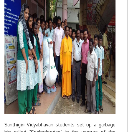
Santhigiri Vidyabhavan students set up a garbage