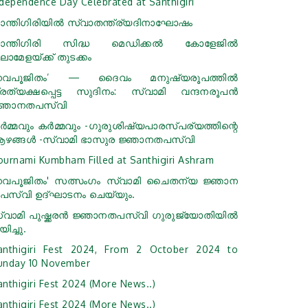
ndependence Day Celebrated at Santhigiri
ാന്തിഗിരിയിൽ സ്വാതന്ത്ര്യദിനാഘോഷം
ാന്തിഗിരി സിദ്ധ മെഡിക്കൽ കോളേജിൽ
ലാമേളയ്ക്ക് തുടക്കം
നവപൂജിതം’ — ദൈവം മനുഷ്യരൂപത്തിൽ
്രത്യക്ഷപ്പെട്ട സുദിനം: സ്വാമി വന്ദനരൂപൻ
്ഞാനതപസ്വി
ർമ്മവും കർമ്മവും -ഗുരുശിഷ്യപാരസ്പര്യത്തിന്റെ
ഴങ്ങൾ -സ്വാമി ഭാസുര ജ്ഞാനതപസ്വി
ournami Kumbham Filled at Santhigiri Ashram
നവപൂജിതം' സത്സംഗം സ്വാമി ചൈതന്യ ജ്ഞാന
പസ്വി ഉദ്ഘാടനം ചെയ്യും.
്വാമി പുഷ്ക്കരൻ ജ്ഞാനതപസ്വി ഗുരുജ്യോതിയില്‍
ിച്ചു.
anthigiri Fest 2024, From 2 October 2024 to
unday 10 November
anthigiri Fest 2024 (More News..)
anthigiri Fest 2024 (More News..)