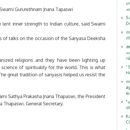
ഗ
 - Swami Gururethnam Jnana Tapaswi
ചന
S
lent inner strength to Indian culture, said Swami
D
ന
s of talks on the occasion of the Sanyasa Deeksha
ന
ആ
പ
വ
anized religions and they have been lighting up
science of spirituality for the world. This is what
“
H
The great tradition of sanyasis helped us resist the
ന
മ
ച
ami Sathya Prakasha Jnana Thapaswi, the President
"
a Thapaswi, General Secretary.
ദ
K
C