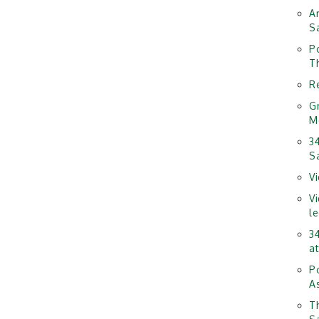
A
S
P
T
R
G
M
3
S
V
V
l
3
at
P
A
T