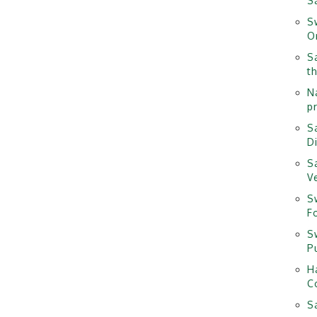
S
S
O
S
t
N
pr
S
D
S
V
S
F
S
P
H
Co
Sa