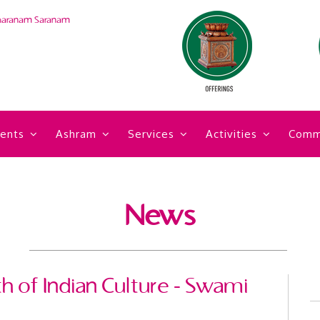
haranam Saranam
ents
Ashram
Services
Activities
Comm
News
th of Indian Culture - Swami