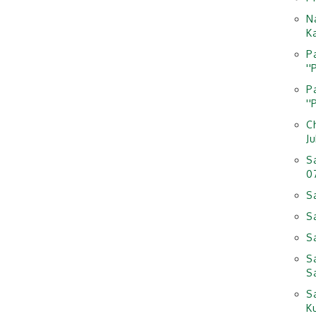
N
K
P
'
P
'
C
Ju
S
0
S
S
S
S
S
S
K