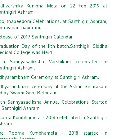
rdhvarshika Kumbha Mela on 22 Feb 2019 at
anthigiri Ashram
oojithapeedom Celebrations, at Santhigiri Ashram,
hiruvananthapuram.
elease of 2019 Santhigiri Calendar
raduation Day of the 11th batch,Santhigiri Siddha
edical College was Held
4th Sannyasadiksha Varshikam celebrated in
anthigiri Ashram.
idhyarambham Ceremony at Santhigiri Ashram.
idhyarambham ceremony at the Ashan Smarakam
ed by Swami Guru Rethnam
4th Sannyasadiksha Annual Celebrations Started
 Santhigiri Ashram.
oorna Kumbhamela - 2018 celebrated in Santhigiri
shram
he Poorna Kumbhamela - 2018 started in