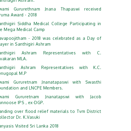
anthagiri Ashram.
wami Gururethnam Jnana Thapaswi received
ruma Award - 2018
anthigiri Siddha Medical College Participating in
he Mega Medical Camp
avapoojitham - 2018 was celebrated as a Day of
ayer in Santhigiri Ashram
anthigiri Ashram Representatives with C.
ivakaran MLA.
anthigiri Ashram Representatives with K.C.
enugopal M.P
wami Gururetnam Jnanatapaswi with Swasthi
oundation and LNCPE Members.
wami Gururetnam Jnanatapswi with Jacob
unnoose IPS , ex-DGP.
anding over flood relief materials to Tvm District
llector Dr. K.Vasuki
nyasis Visited Sri Lanka 2018