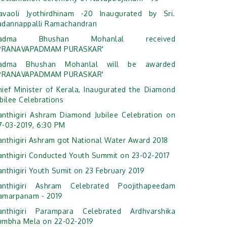
avaoli Jyothirdhinam -20 Inaugurated by Sri.
adannappalli Ramachandran
adma Bhushan Mohanlal received
'PRANAVAPADMAM PURASKAR'
adma Bhushan Mohanlal will be awarded
'PRANAVAPADMAM PURASKAR'
hief Minister of Kerala, Inaugurated the Diamond
bilee Celebrations
anthigiri Ashram Diamond Jubilee Celebration on
7-03-2019, 6:30 PM
anthigiri Ashram got National Water Award 2018
anthigiri Conducted Youth Summit on 23-02-2017
anthigiri Youth Sumit on 23 February 2019
anthigiri Ashram Celebrated Poojithapeedam
amarpanam - 2019
anthigiri Parampara Celebrated Ardhvarshika
umbha Mela on 22-02-2019