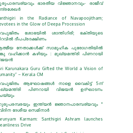
ുരുപാരമ്പര്യവും ഭാരതീയ വിജ്ഞാനവും- രാജീവ്
്ദ്രശേഖര്‍
anthigiri in the Radiance of Navapoojitham;
evotees in the Glow of Deepa Procession
വപൂജിതം ശോഭയില്‍ ശാന്തിഗിരി; ഭക്തിയുടെ
ിറവില്‍ ദീപപ്രദക്ഷിണം
ത്മീയ നേതാക്കള്‍ക്ക് സാമൂഹിക പുരോഗതിയില്‍
ങ്കു വഹിക്കാന്‍ കഴിയും : മുഖ്യമന്ത്രി പിണറായി
ിജയന്‍
Sri Karunakara Guru Gifted the World a Vision of
umanity” – Kerala CM
വപൂജിതം ആഘോഷങ്ങള്‍ നാളെ വൈകിട്ട് 5ന്
ുഖ്യമന്ത്രി പിണറായി വിജയന്‍ ഉദ്ഘാടനം
െയ്യും
ഗുരുപരമ്പരയും ഇന്ത്യൻ ജ്ഞാനപാരമ്പര്യവും "
്വിദിന ദേശീയ സെമിനാർ
arunyam Karmam: Santhigiri Ashram launches
leanliness Drive