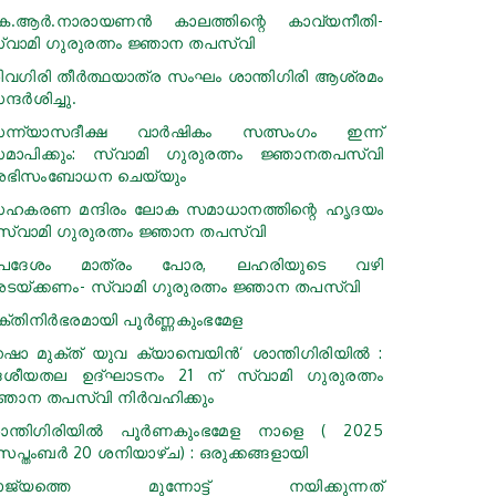
െ.ആര്‍.നാരായണന്‍ കാലത്തിന്റെ കാവ്യനീതി-
്വാമി ഗുരുരത്നം ജ്ഞാന തപസ്വി
ിവഗിരി തീർത്ഥയാത്ര സംഘം ശാന്തിഗിരി ആശ്രമം
്ദർശിച്ചു.
ന്ന്യാസദീക്ഷ വാർഷികം സത്സംഗം ഇന്ന്
മാപിക്കും: സ്വാമി ഗുരുരത്നം ജ്ഞാനതപസ്വി
ഭിസംബോധന ചെയ്യും
ഹകരണ മന്ദിരം ലോക സമാധാനത്തിന്റെ ഹൃദയം
 സ്വാമി ഗുരുരത്നം ജ്ഞാന തപസ്വി
പദേശം മാത്രം പോര, ലഹരിയുടെ വഴി
ടയ്ക്കണം- സ്വാമി ഗുരുരത്നം ജ്ഞാന തപസ്വി
ക്തിനിര്‍ഭരമായി പൂർണ്ണകുംഭമേള
നഷാ മുക്ത് യുവ ക്യാമ്പെയിന്‍‘ ശാന്തിഗിരിയില്‍ :
േശീയതല ഉദ്ഘാടനം 21 ന് സ്വാമി ഗുരുരത്നം
്ഞാന തപസ്വി നിര്‍വഹിക്കും
ാന്തിഗിരിയിൽ പൂർണകുംഭമേള നാളെ ( 2025
െപ്തംബര്‍ 20 ശനിയാഴ്ച) : ഒരുക്കങ്ങളായി
ാജ്യത്തെ മുന്നോട്ട് നയിക്കുന്നത്