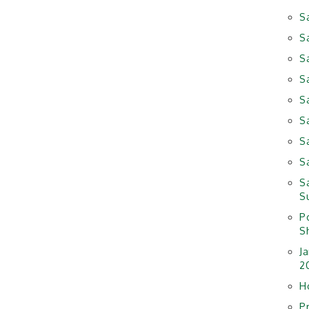
S
S
S
S
S
S
S
S
S
S
P
Sh
J
2
H
P