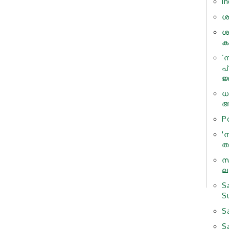
I
ശ
ശ
ക
‘
പ
ജ
ധ
ആ
P
'
ത
സ
ലയ
S
S
S
S