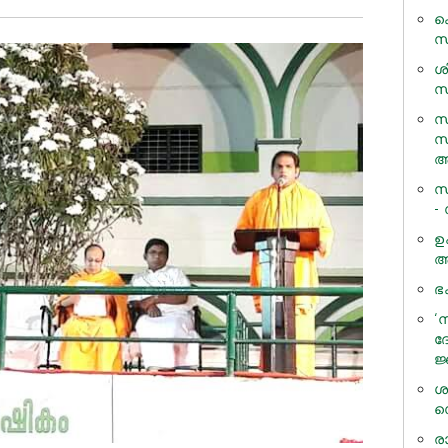
ക
സ
ശ
സന
സ
സ
അ
സ
-
ഉ
അ
ഭ
‘
ദ
ജ
ശ
സ
ര